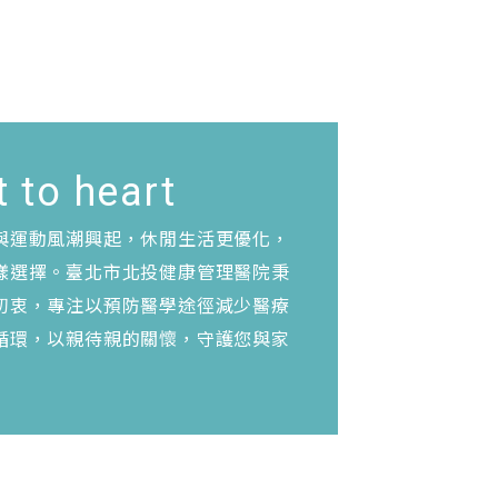
 to heart
與運動風潮興起，休閒生活更優化，
樣選擇。臺北市北投健康管理醫院秉
初衷，專注以預防醫學途徑減少醫療
循環，以親待親的關懷，守護您與家