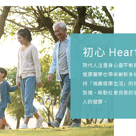
初心 Heart
現代人注重身心靈平衡
健康醫學也帶來嶄新多
持「推廣健康生活」的
負擔，啟動社會良善的
人的健康。