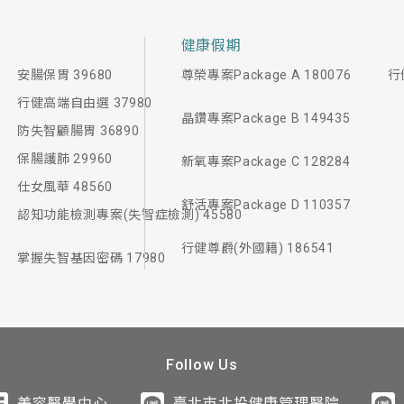
健康假期
安腸保胃 39680
尊榮專案Package A 180076
行
行健高端自由選 37980
晶鑽專案Package B 149435
防失智顧腸胃 36890
保腸護肺 29960
新氧專案Package C 128284
仕女風華 48560
舒活專案Package D 110357
認知功能檢測專案(失智症檢測) 45580
行健尊爵(外國籍) 186541
掌握失智基因密碼 17980
Follow Us
美容醫學中心
臺北市北投健康管理醫院