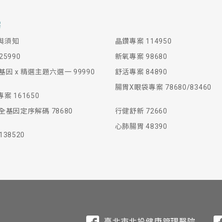
案
與須知
晶鑽專案 114950
5990
新氧專案 98680
基因 x 精選主題六選一 99990
舒活專案 84890
腸胃X眼袋專案 78680/83460
案 161650
全基因定序解碼 78680
行健舒新 72660
心肺腸胃 48390
38520
臺北市北投健康管理醫院