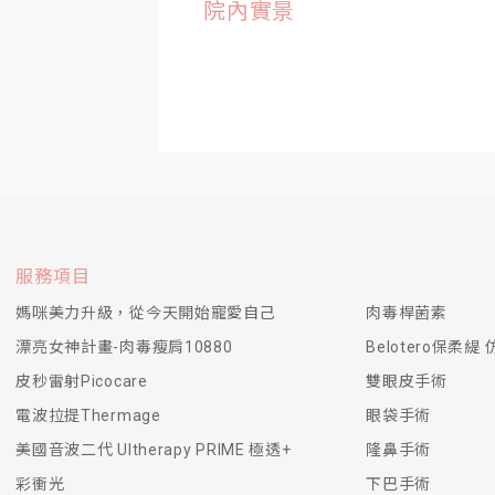
院內實景
服務項目
媽咪美力升級，從今天開始寵愛自己
肉毒桿菌素
漂亮女神計畫-肉毒瘦肩10880
Belotero保柔
皮秒雷射Picocare
雙眼皮手術
電波拉提Thermage
眼袋手術
美國音波二代 Ultherapy PRIME 極透+
隆鼻手術
彩衝光
下巴手術