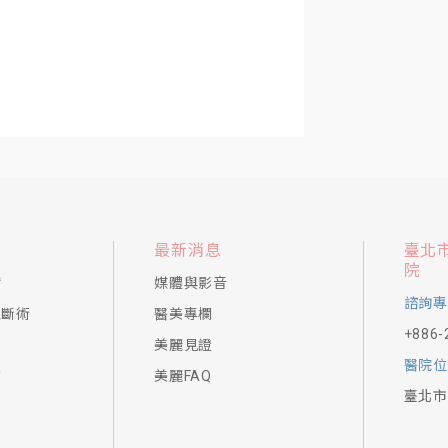
院內實景
最新消息
臺北
院
實
媒體與影音
諮詢專
阻斷術
醫美專欄
+886-
美麗見證
醫院位
膚
美麗FAQ
臺北市