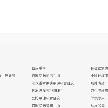
拉皮手術
私密處緊
緹 仿生玻尿酸
自體脂肪補脂手術
小腿神經
法式香榭柔滴果凍矽膠隆乳
飛針煥膚
珍珠波隆乳PERLE™
杏仁酸煥
曼陀果凍矽膠隆乳
保濕導入
自體脂肪豐胸手術
點滴保養