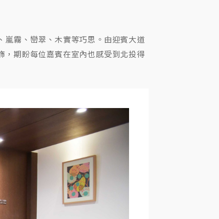
、嵐霧、巒翠、木實等巧思。由迎賓大道
飾，期盼每位嘉賓在室內也感受到北投得