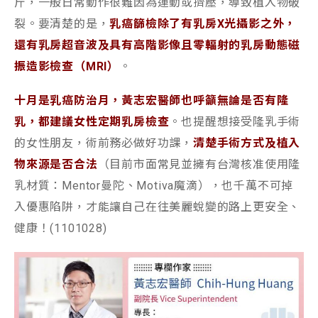
斤，一般日常動作很難因為運動或擠壓，導致植入物破
裂。要清楚的是，
乳癌篩檢除了有乳房X光攝影之外，
還有乳房超音波及具有高階影像且零輻射的乳房動態磁
振造影檢查（MRI）
。
十月是乳癌防治月，黃志宏醫師也呼籲無論是否有隆
乳，都建議女性定期乳房檢查
。也提醒想接受隆乳手術
的女性朋友，術前務必做好功課，
清楚手術方式及植入
物來源是否合法
（目前市面常見並擁有台灣核准使用隆
乳材質：Mentor曼陀、Motiva魔滴），也千萬不可掉
入優惠陷阱，才能讓自己在往美麗蛻變的路上更安全、
健康！(1101028)