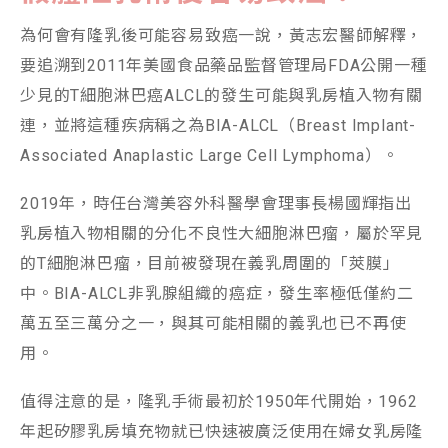
為何會有隆乳後可能容易致癌一說，黃志宏醫師解釋，
要追溯到2011年美國食品藥品監督管理局FDA公開一種
少見的T細胞淋巴癌ALCL的發生可能與乳房植入物有關
連，並將這種疾病稱之為BIA-ALCL（Breast Implant-
Associated Anaplastic Large Cell Lymphoma）。
2019年，時任台灣美容外科醫學會理事長楊國輝指出
乳房植入物相關的分化不良性大細胞淋巴瘤，屬於罕見
的T細胞淋巴瘤，目前被發現在義乳周圍的「莢膜」
中。BIA-ALCL非乳腺組織的癌症，發生率極低僅約二
萬五至三萬分之一，與其可能相關的義乳也已不再使
用。
值得注意的是，隆乳手術最初於1950年代開始，1962
年起矽膠乳房填充物就已快速被廣泛使用在婦女乳房隆