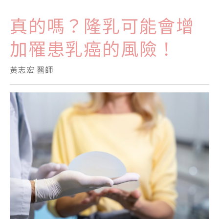
真的嗎？隆乳可能會增
加罹患乳癌的風險！
黃志宏 醫師