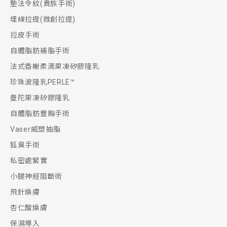
墊法令紋(貴族手術)
埋線拉提(微創拉提)
拉皮手術
自體脂肪補脂手術
法式香榭柔滴果凍矽膠隆乳
珍珠波隆乳PERLE™
曼陀果凍矽膠隆乳
自體脂肪豐胸手術
Vaser威塑抽脂
狐臭手術
私密處緊實
小腿神經阻斷術
飛針煥膚
杏仁酸煥膚
保濕導入