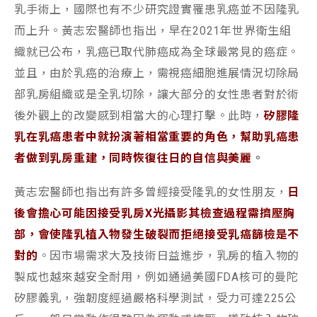
乳手術上，國際也有不少研究證實罹患乳癌並不因隆乳
而上升。黃志宏醫師也指出，早在2021年世界衛生組
織就已公布，乳癌已取代肺癌成為全球最常見的癌症。
並且，由於乳癌的治療上，需視癌細胞進展情況切除局
部乳房組織或是全乳切除，讓大部分的女性患者對於術
後外觀上的改變感到相當大的心理打擊。此時，
矽膠隆
乳在乳癌患者中就扮演著相當重要的角色，幫助乳癌患
者做到乳房重建，同時恢復往日的自信與美麗
。
黃志宏醫師也指出有許多曾經接受隆乳的女性朋友，
日
後會擔心可能因接受乳房X光攝影其檢查過程需擠壓胸
部，會使隆乳植入物發生破裂而拒絕接受乳癌篩檢是不
對的
。因市場需求大及技術日益進步，乳房的植入物的
製成也越來越安全耐用，例如通過美國FDA核可的曼陀
矽膠義乳，強韌度經過嚴格科學測試，受力可達225公