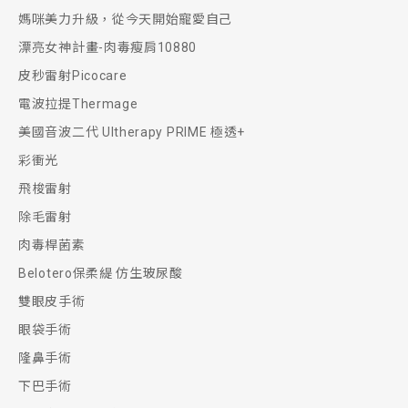
媽咪美力升級，從今天開始寵愛自己
漂亮女神計畫-肉毒瘦肩10880
皮秒雷射Picocare
電波拉提Thermage
美國音波二代 Ultherapy PRIME 極透+
彩衝光
飛梭雷射
除毛雷射
肉毒桿菌素
Belotero保柔緹 仿生玻尿酸
雙眼皮手術
眼袋手術
隆鼻手術
下巴手術