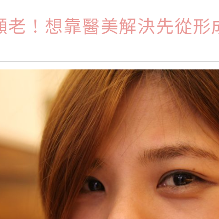
顯老！想靠醫美解決先從形