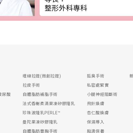
埋線拉提(微創拉提)
狐臭手術
拉皮手術
私密處緊實
生玻尿酸
自體脂肪補脂手術
小腿神經阻斷術
法式香榭柔滴果凍矽膠隆乳
飛針煥膚
珍珠波隆乳PERLE™
杏仁酸煥膚
曼陀果凍矽膠隆乳
保濕導入
自體脂肪豐胸手術
點滴保養