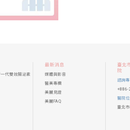
最新消息
臺北
院
新一代雙效腸泌素
媒體與影音
諮詢專
醫美專欄
+886-
美麗見證
醫院位
美麗FAQ
臺北市