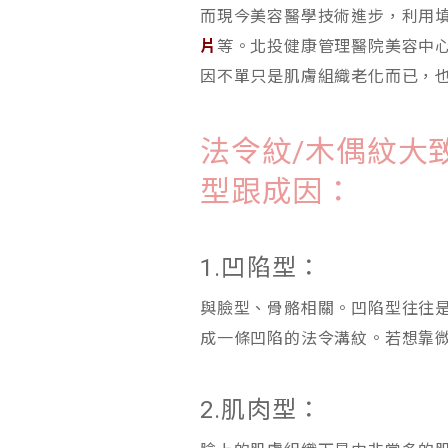
而現今美容醫學技術進步，利用
片
等。北投健康管理醫院美容中
因不單只是肌膚組織老化而已，
法令紋/木偶紋大
型跟成因：
1.凹陷型：
與臉型、骨骼相關。凹陷型往往
成一條凹陷的法令溝紋。若想靠
2.肌肉型：