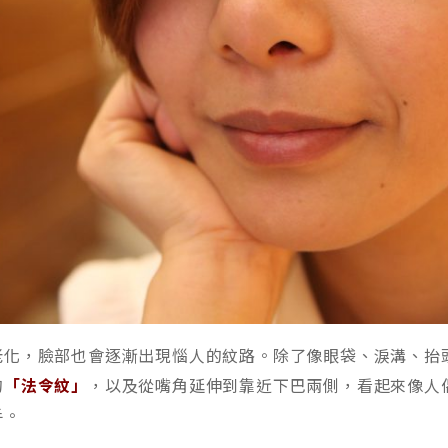
老化，臉部也會逐漸出現惱人的紋路。除了像眼袋、淚溝、抬
的
「法令紋」
，以及從嘴角延伸到靠近下巴兩側，看起來像人
手。