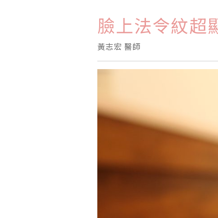
臉上法令紋超
黃志宏 醫師