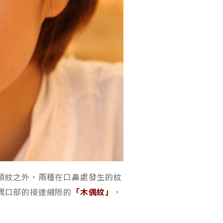
頭紋之外，兩種在口鼻處發生的紋
偶口部的接連縫隙的
「木偶紋」
，