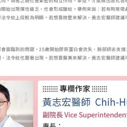
肌肉，兩者之間也是緊密的相互作用、牽扯，才能做出各式各
肉開始出現彈性疲乏，也會形成皺紋。舉例來說：若有時常吸
得法令紋上段較為明顯。若想靠微整來解決，黃志宏醫師建議
都會面臨到的問題，25歲開始膠原蛋白會流失、臉部師去支撐
聞，法令紋也跟著出現。若想靠醫美來解決，黃志宏醫師建議