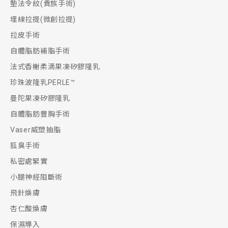
墊法令紋(貴族手術)
埋線拉提(微創拉提)
拉皮手術
自體脂肪補脂手術
法式香榭柔滴果凍矽膠隆乳
珍珠波隆乳PERLE™
曼陀果凍矽膠隆乳
自體脂肪豐胸手術
Vaser威塑抽脂
狐臭手術
私密處緊實
小腿神經阻斷術
飛針煥膚
杏仁酸煥膚
保濕導入