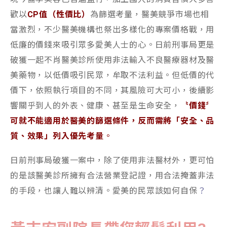
歡以
CP值（性價比）
為篩選考量，醫美競爭市場也相
當激烈，不少醫美機構也祭出多樣化的專案價格戰，用
低廉的價錢來吸引眾多愛美人士的心。日前刑事局更是
破獲一起不肖醫美診所使用非法輸入不良醫療器材及醫
美藥物，以低價吸引民眾，牟取不法利益。但低價的代
價下，依照執行項目的不同，其風險可大可小，後續影
響關乎到人的外表、健康、甚至是生命安全，
〝價錢〞
可就不能適用於醫美的篩選條件，反而需將「安全、品
質、效果」列入優先考量
。
日前刑事局破獲一案中，除了使用非法醫材外，更可怕
的是該醫美診所擁有合法營業登記證，用合法掩蓋非法
的手段，也讓人難以辨清。愛美的民眾該如何自保
？