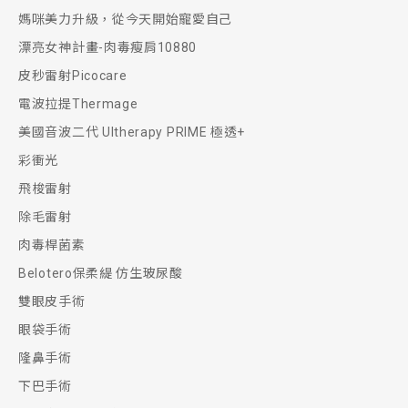
媽咪美力升級，從今天開始寵愛自己
漂亮女神計畫-肉毒瘦肩10880
皮秒雷射Picocare
電波拉提Thermage
美國音波二代 Ultherapy PRIME 極透+
彩衝光
飛梭雷射
除毛雷射
肉毒桿菌素
Belotero保柔緹 仿生玻尿酸
雙眼皮手術
眼袋手術
隆鼻手術
下巴手術