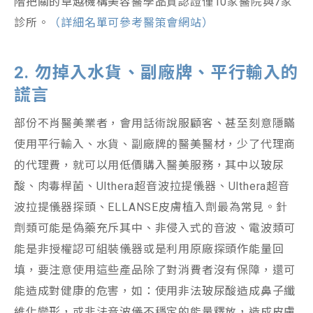
階把關的卓越機構美容醫學品質認證僅10家醫院與7家
診所。
（詳細名單可參考醫策會網站）
2. 勿掉入水貨、副廠牌、平行輸入的
謊言
部份不肖醫美業者，會用話術說服顧客、甚至刻意隱瞞
使用平行輸入、水貨、副廠牌的醫美醫材，少了代理商
的代理費，就可以用低價購入醫美服務，其中以玻尿
酸、肉毒桿菌、Ulthera超音波拉提儀器、Ulthera超音
波拉提儀器探頭、ELLANSE皮膚植入劑最為常見。針
劑類可能是偽藥充斥其中、非侵入式的音波、電波類可
能是非授權認可組裝儀器或是利用原廠探頭作能量回
填，要注意使用這些產品除了對消費者沒有保障，還可
能造成對健康的危害，如：使用非法玻尿酸造成鼻子纖
維化變形，或非法音波儀不穩定的能量釋放，造成皮膚