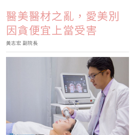
醫美醫材之亂，愛美別
因貪便宜上當受害
黃志宏 副院長