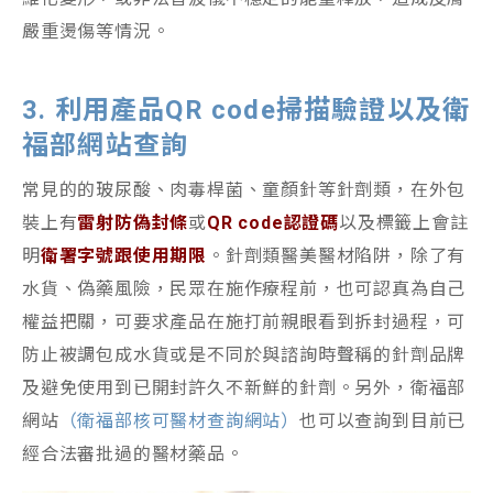
嚴重燙傷等情況。
3. 利用產品QR code掃描驗證以及衛
福部網站查詢
常見的的玻尿酸、肉毒桿菌、童顏針等針劑類，在外包
裝上有
雷射防偽封條
或
QR code認證碼
以及標籤上會註
明
衛署字號跟使用期限
。針劑類醫美醫材陷阱，除了有
水貨、偽藥風險，民眾在施作療程前，也可認真為自己
權益把關，可要求產品在施打前親眼看到拆封過程，可
防止被調包成水貨或是不同於與諮詢時聲稱的針劑品牌
及避免使用到已開封許久不新鮮的針劑。另外，衛福部
網站
（衛福部核可醫材查詢網站）
也可以查詢到目前已
經合法審批過的醫材藥品。