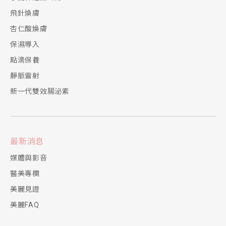
飛針煥膚
杏仁酸煥膚
保濕導入
點滴保養
靜脈雷射
新一代雙效腸泌素
最新消息
媒體與影音
醫美專欄
美麗見證
美麗FAQ