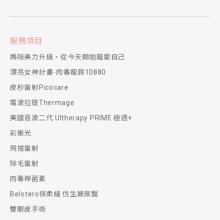
服務項目
媽咪美力升級，從今天開始寵愛自己
漂亮女神計畫-肉毒瘦肩10880
皮秒雷射Picocare
電波拉提Thermage
美國音波二代 Ultherapy PRIME 極透+
彩衝光
飛梭雷射
除毛雷射
肉毒桿菌素
Belotero保柔緹 仿生玻尿酸
雙眼皮手術