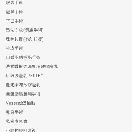
眼袋手術
隆鼻手術
下巴手術
墊法令紋(貴族手術)
埋線拉提(微創拉提)
拉皮手術
自體脂肪補脂手術
法式香榭柔滴果凍矽膠隆乳
珍珠波隆乳PERLE™
曼陀果凍矽膠隆乳
自體脂肪豐胸手術
Vaser威塑抽脂
狐臭手術
私密處緊實
小腿神經阻斷術