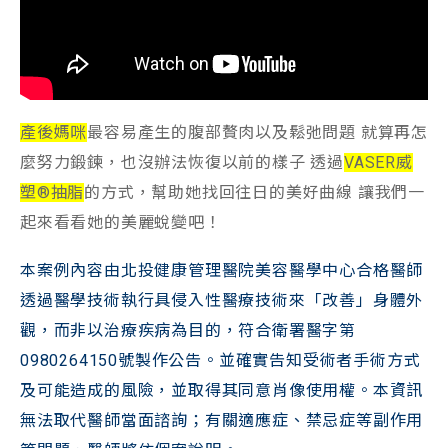
產後媽咪
最容易產生的腹部贅肉以及鬆弛問題 就算再怎
麼努力鍛鍊，也沒辦法恢復以前的樣子 透過
VASER威
塑®抽脂
的方式，幫助她找回往日的美好曲線 讓我們一
起來看看她的美麗蛻變吧！
本案例內容由北投健康管理醫院美容醫學中心合格醫師
透過醫學技術執行具侵入性醫療技術來「改善」身體外
觀，而非以治療疾病為目的，符合衛署醫字第
0980264150號製作公告。並確實告知受術者手術方式
及可能造成的風險，並取得其同意肖像使用權。本資訊
無法取代醫師當面諮詢；有關適應症、禁忌症等副作用