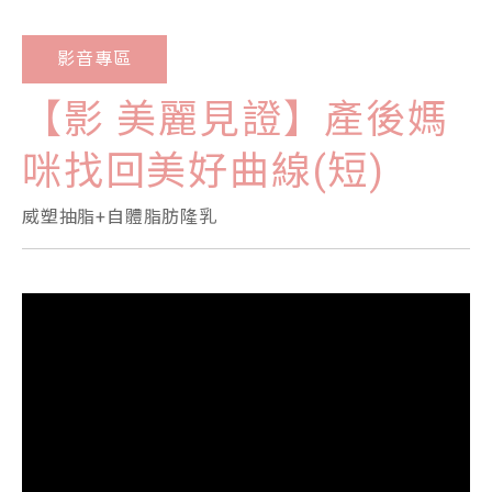
影音專區
【影 美麗見證】產後媽
咪找回美好曲線(短)
威塑抽脂+自體脂肪隆乳