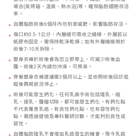
場合(蒸烤箱、溫泉、熱水浴)等，確保脂肪細胞存活
率。
自體脂肪術後6個月內勿刻意減肥，影響脂肪存活。
傷口約0.5-1公分，內層縫可吸收之縫線，外層若以
紙膠布固定，需保持乾淨乾燥；如有外層縫線將於
術後7-10天拆除。
塑身衣褲於術後會為您立即穿上，可減少術後血
腫，術後2天內請勿沖澡，可擦澡。
穿著塑身衣褲建議需3個月以上，並依照術後回診追
蹤後再視狀況停止。
術後可能發生鈣化，任何乳房手術包括隆乳、縮
乳、提乳、腫瘤切除，都可能發生鈣化。有鈣化點
不代表罹患乳癌，有良性鈣化點，也有惡性鈣化
點。需透過健檢及專科醫師診斷，才能判別良性或
惡性。
自體脂肪隆乳不會增加乳癌發生的機會。現今乳癌