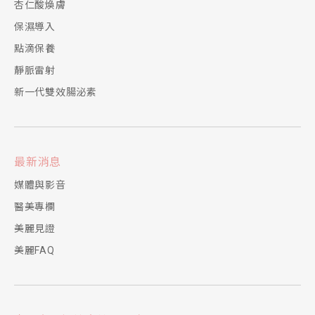
杏仁酸煥膚
保濕導入
點滴保養
靜脈雷射
新一代雙效腸泌素
最新消息
媒體與影音
醫美專欄
美麗見證
美麗FAQ