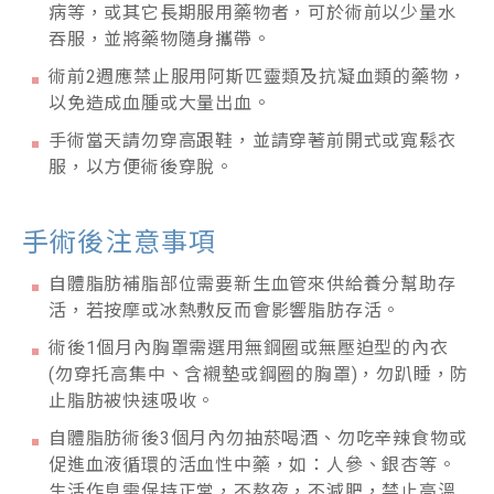
病等，或其它長期服用藥物者，可於術前以少量水
吞服，並將藥物隨身攜帶。
術前2週應禁止服用阿斯匹靈類及抗凝血類的藥物，
以免造成血腫或大量出血。
手術當天請勿穿高跟鞋，並請穿著前開式或寬鬆衣
服，以方便術後穿脫。
手術後注意事項
自體脂肪補脂部位需要新生血管來供給養分幫助存
活，若按摩或冰熱敷反而會影響脂肪存活。
術後1個月內胸罩需選用無鋼圈或無壓迫型的內衣
(勿穿托高集中、含襯墊或鋼圈的胸罩)，勿趴睡，防
止脂肪被快速吸收。
自體脂肪術後3個月內勿抽菸喝酒、勿吃辛辣食物或
促進血液循環的活血性中藥，如：人參、銀杏等。
生活作息需保持正常，不熬夜，不減肥，禁止高溫