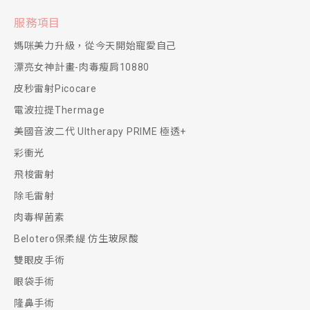
服務項目
媽咪美力升級，從今天開始寵愛自己
漂亮女神計畫-肉毒瘦肩10880
皮秒雷射Picocare
電波拉提Thermage
美國音波二代 Ultherapy PRIME 極透+
彩衝光
飛梭雷射
除毛雷射
肉毒桿菌素
Belotero保柔緹 仿生玻尿酸
雙眼皮手術
眼袋手術
隆鼻手術