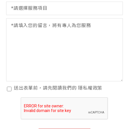
*
選
擇
服
留
電
務
言
話
項
*
留
目
言
*
姓
名
閱
送出表單前，請先閱讀我們的
隱私權政策
讀
隱
私
權
政
策