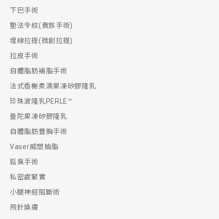
下巴手術
墊法令紋(貴族手術)
埋線拉提(微創拉提)
拉皮手術
自體脂肪補脂手術
法式香榭柔滴果凍矽膠隆乳
珍珠波隆乳PERLE™
曼陀果凍矽膠隆乳
自體脂肪豐胸手術
Vaser威塑抽脂
狐臭手術
私密處緊實
小腿神經阻斷術
飛針煥膚