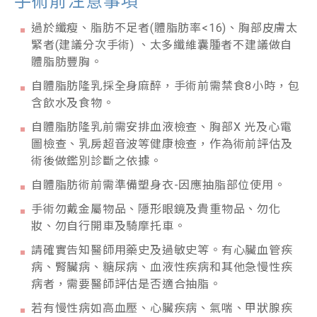
手術前注意事項
過於纖瘦、脂肪不足者(體脂肪率<16)、胸部皮膚太
緊者(建議分次手術) 、太多纖維囊腫者不建議做自
體脂肪豐胸。
自體脂肪隆乳採全身麻醉，手術前需禁食8小時，包
含飲水及食物。
自體脂肪隆乳前需安排血液檢查、胸部X 光及心電
圖檢查、乳房超音波等健康檢查，作為術前評估及
術後做鑑別診斷之依據。
自體脂肪術前需準備塑身衣-因應抽脂部位使用。
手術勿戴金屬物品、隱形眼鏡及貴重物品、勿化
妝、勿自行開車及騎摩托車。
請確實告知醫師用藥史及過敏史等。有心臟血管疾
病、腎臟病、糖尿病、血液性疾病和其他急慢性疾
病者，需要醫師評估是否適合抽脂。
若有慢性病如高血壓、心臟疾病、氣喘、甲狀腺疾