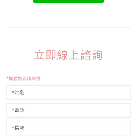
立即線上諮詢
*欄位是必填欄位
姓
名
*
電
話
*
信
箱