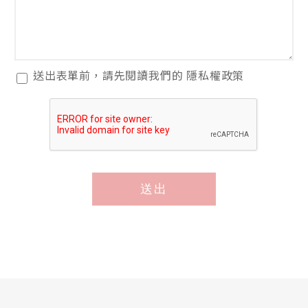
讀
隱
私
權
政
閱
送出表單前，請先閱讀我們的
隱私權政策
策
讀
隱
私
權
政
策
送出
*