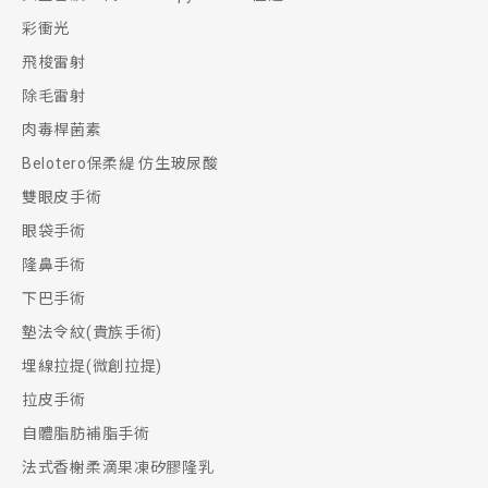
彩衝光
飛梭雷射
除毛雷射
肉毒桿菌素
Belotero保柔緹 仿生玻尿酸
雙眼皮手術
眼袋手術
隆鼻手術
下巴手術
墊法令紋(貴族手術)
埋線拉提(微創拉提)
拉皮手術
自體脂肪補脂手術
法式香榭柔滴果凍矽膠隆乳