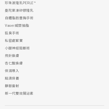
珍珠波隆乳PERLE™
曼陀果凍矽膠隆乳
自體脂肪豐胸手術
Vaser威塑抽脂
狐臭手術
私密處緊實
小腿神經阻斷術
飛針煥膚
杏仁酸煥膚
保濕導入
點滴保養
靜脈雷射
新一代雙效腸泌素