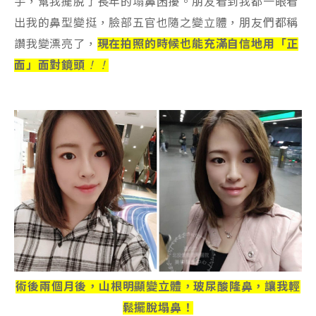
手，幫我擺脫了長年的塌鼻困擾。朋友看到我都一眼看
出我的鼻型變挺，臉部五官也隨之變立體，朋友們都稱
讚我變漂亮了，
現在拍照的時候也能充滿自信地用「正
面」面對鏡頭
！！
術後兩個月後，山根明顯變立體，玻尿酸隆鼻，讓我輕
鬆擺脫塌鼻！