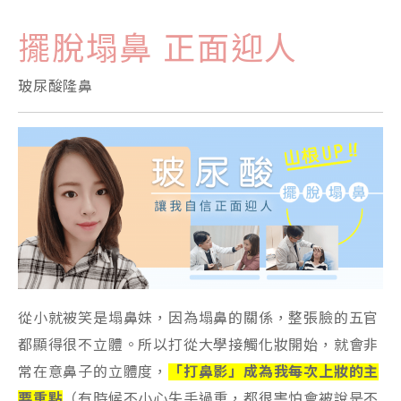
擺脫塌鼻 正面迎人
玻尿酸隆鼻
從小就被笑是塌鼻妹，因為塌鼻的關係，整張臉的五官
都顯得很不立體。所以打從大學接觸化妝開始，就會非
常在意鼻子的立體度，
「打鼻影」成為我每次上妝的主
要重點
（有時候不小心失手過重，都很害怕會被說是不