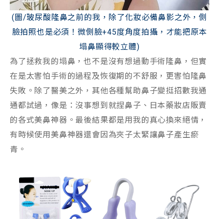
(圖/玻尿酸隆鼻之前的我，除了化妝必備鼻影之外，側
臉拍照也是必須！微側臉+45度角度拍攝，才能把原本
塌鼻顯得較立體)
為了拯救我的塌鼻，也不是沒有想過動手術隆鼻，但實
在是太害怕手術的過程及恢復期的不舒服，更害怕隆鼻
失敗。除了醫美之外，其他各種幫助鼻子變挺招數我通
通都試過，像是：沒事想到就捏鼻子、日本藥妝店販賣
的各式美鼻神器。最後結果都是用我的真心換來絕情，
有時候使用美鼻神器還會因為夾子太緊讓鼻子產生瘀
青。