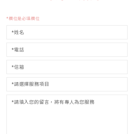
*欄位是必填欄位
姓
名
*
電
話
*
信
閱
箱
讀
*
隱
選
私
擇
權
服
留
政
務
言
策
項
*
姓
目
名
*
閱