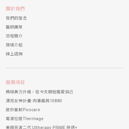
關於我們
我們的理念
醫師團隊
流程簡介
環境介紹
線上諮詢
服務項目
媽咪美力升級，從今天開始寵愛自己
漂亮女神計畫-肉毒瘦肩10880
皮秒雷射Picocare
電波拉提Thermage
美國音波二代 Ultherapy PRIME 極透+