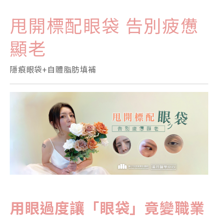
甩開標配眼袋 告別疲憊
顯老
隱痕眼袋+自體脂肪填補
用眼過度讓「眼袋」竟變職業