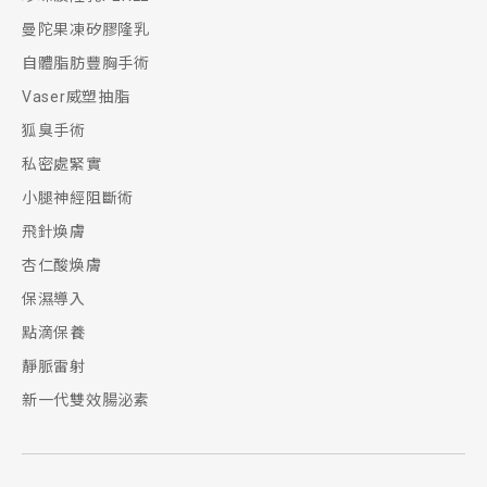
曼陀果凍矽膠隆乳
自體脂肪豐胸手術
Vaser威塑抽脂
狐臭手術
私密處緊實
小腿神經阻斷術
飛針煥膚
杏仁酸煥膚
保濕導入
點滴保養
靜脈雷射
新一代雙效腸泌素