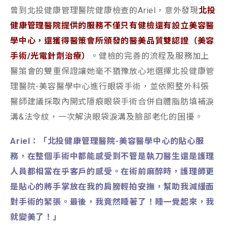
曾到北投健康管理醫院健康檢查的Ariel，意外發現
北投
健康管理醫院提供的服務不僅只有健檢還有設立美容醫
學中心，還獲得
醫策會所頒發的醫美品質雙認證（美容
手術/光電針劑治療）
。健檢的完善的流程及服務加上
醫策會的雙重保證讓她毫不猶豫放心地選擇北投健康管
理醫院-美容醫學中心進行眼袋手術，並依照整外科張
醫師建議採取內開式隱痕眼袋手術合併自體脂肪填補淚
溝&法令紋，一次解決眼袋淚溝及臉部老化的困擾。
Ariel：「北投健康管理醫院-美容醫學中心的貼心服
務，在整個手術中都能感受到不管是執刀醫生還是護理
人員都相當在乎客戶的感受。在術前麻醉時，護理師更
是貼心的將手掌放在我的肩膀輕拍安撫，幫助我減緩面
對手術的緊張。最後，我竟然睡著了！睡一覺起來，我
就變美了！」