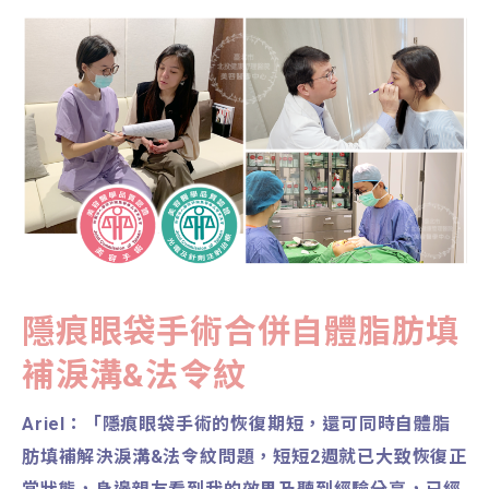
隱痕眼袋手術合併自體脂肪填
補淚溝&
法令紋
Ariel：「隱痕眼袋手術的恢復期短，還可同時自體脂
肪填補解決淚溝&法令紋問題，短短2週就已大致恢復正