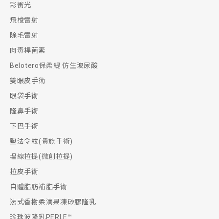
彩衝光
飛梭雷射
除毛雷射
肉毒桿菌素
Belotero保柔緹 仿生玻尿酸
雙眼皮手術
眼袋手術
隆鼻手術
下巴手術
墊法令紋(貴族手術)
埋線拉提(微創拉提)
拉皮手術
自體脂肪補脂手術
法式香榭柔滴果凍矽膠隆乳
珍珠波隆乳PERLE™