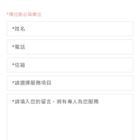
*欄位是必填欄位
姓
*
名
*
*
電
話
*
信
箱
*
選
擇
服
留
務
言
項
*
目
*