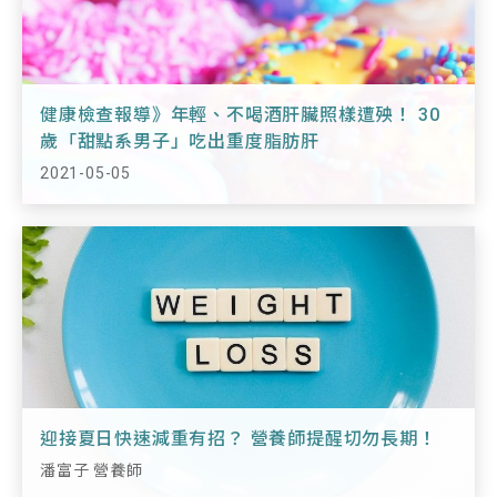
媒體報導
公益與認證
健康檢查報導》年輕、不喝酒肝臟照樣遭殃！ 30
歲「甜點系男子」吃出重度脂肪肝
醫NOTE
2021-05-05
迎接夏日快速減重有招？ 營養師提醒切勿長期！
潘富子 營養師