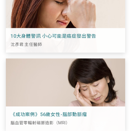
10大身體警訊 小心可能是癌症發出警告
沈彥君 主任醫師
《成功案例》56歲女性-腦部動脈瘤
腦血管零輻射磁振造影（MRI）