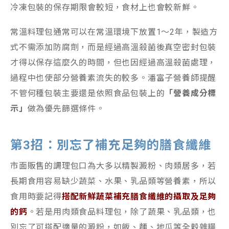
冷凍包裝的保存期限會較短，食材上也會較新鮮。
常溫料理包通常可以在常溫環境下放置1～2年，製造方
式不需添加防腐劑，而是經過高溫殺菌後真空密封包裝
才得以保存這麼久的時間，但也因經過高溫殺菌處理，
過程中也使部分營養素流失的較多。潘富子營養師提醒
不管何種包裝主要還是依照食品包裝上的
「營養成分標
示」
做為優先篩選條件。
第3招：別忘了補充足夠的膳食纖維
市面販售的調理包口為大多以精製澱粉、肉類居多，若
長期食用容易缺少蔬菜、水果、乳品類等營養素，所以
食用時要記得
搭配新鮮蔬菜補充膳食纖維的攝取及足夠
的鈣
。若是用肉類食品料理包，除了蔬果、乳品類，也
別忘了可搭配適量的澱粉，如飯、麵、地瓜等全穀雜糧