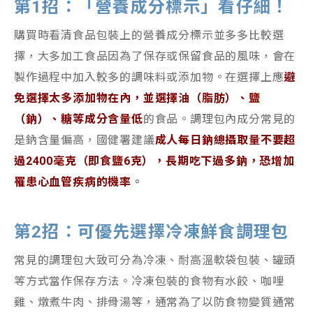
第1
招
：
「營養成分標示」看仔細
！
購買時看清食品包裝上的營養成分標示並多多比較選
擇，大多加工食品因為了保存或保留食品的風味，會在
製作過程中加入較多的調味料或添加物。在選擇上應
避
免選擇太多添加物在內，並選擇油（脂肪）、鹽
（鈉）、糖等成分含量低
的食品。調理包內成分常見的
是鈉含量偏高，國健署建議
成人每日鈉總攝取量不要超
過2400毫克（即食鹽6克），長期吃下過多鈉，恐增加
罹患心血管疾病的機率
。
第2
招
：可優先選擇冷凍鮮食調理包
常見的調理包大致可分為冷凍、耐高溫軟袋包裝、罐頭
等方式當作保存方法。冷凍包裝的食物有水餃、咖哩
雞、燉煮牛肉、排骨湯等，通常為了以防食物變質通常