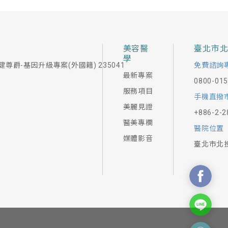
美容醫
臺北市
學
健尊爵-基因升級專案(外國籍) 235041
免費諮詢
最新專案
0800-01
服務項目
手機直撥
美麗見證
+886-2-2
醫美專欄
醫院位置
媒體影音
臺北市北