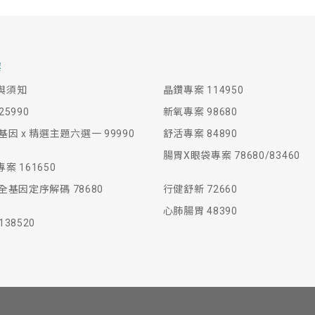
案
與須知
晶鑽專案 114950
5990
新氧專案 98680
基因 x 精選主題六選一 99990
舒活專案 84890
腸胃X眼袋專案 78680/83460
案 161650
全基因定序解碼 78680
行健舒新 72660
心肺腸胃 48390
38520