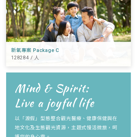
新氧專案 Package C
128284 / 人
Mind & Spirit:
Live a joyful life
以「渡假」型態整合觀光醫療、健康保健與在
地文化及生態觀光資源，主題式慢活微旅，呵
護您的身心靈。