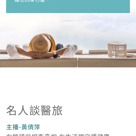
名人談醫旅
主播-黃倩萍