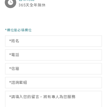
365天全年無休
*欄位是必填欄位
姓
名
*
電
話
*
信
信
箱
箱
*
信
諮
箱
詢
信
套
留
箱
組
言
*
*